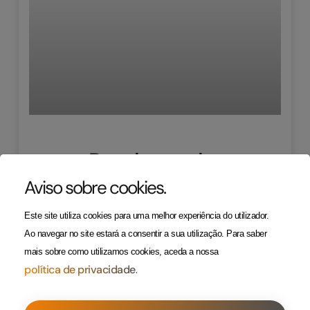
Resulta ganha
Concurso para
Aviso sobre cookies
.
Publicidade
Este site utiliza cookies para uma melhor experiência do utilizador.
Ao navegar no site estará a consentir a sua utilização.
Para saber
Replace this text with a summary of the article.
mais sobre como utilizamos cookies, aceda a nossa
The excerpt is often used on the blog archive as a
política de privacidade.
preview for the full content of each post. you aren’t
limited to just using the text at the beginning of the