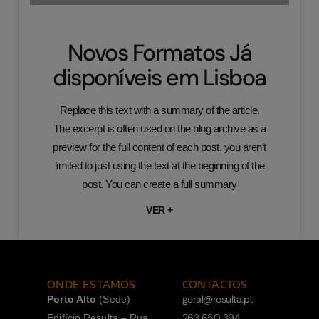
Novos Formatos Já
disponíveis em Lisboa
Replace this text with a summary of the article.
The excerpt is often used on the blog archive as a
preview for the full content of each post. you aren’t
limited to just using the text at the beginning of the
post. You can create a full summary
VER +
ONDE ESTAMOS
CONTACTOS
geral@resulta.pt
Porto Alto
(Sede)
263 650 394
Edifício Resulta – Rua