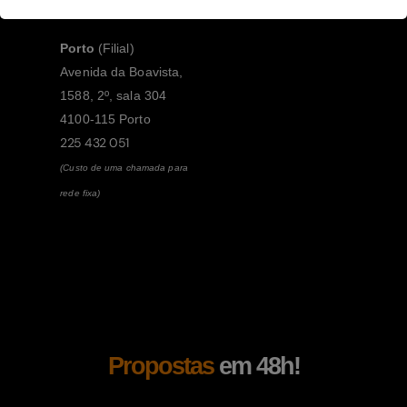
Porto
(Filial)
Avenida da Boavista,
1588, 2º, sala 304
4100-115 Porto
225 432 051
(Custo de uma chamada para
rede fixa)
Propostas
em 48h!