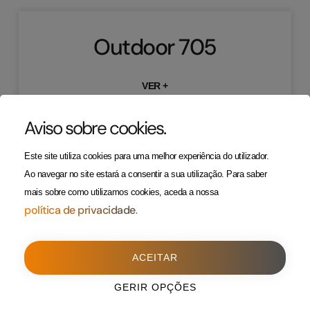
Outdoor 705
VER +
Aviso sobre cookies
.
Este site utiliza cookies para uma melhor experiência do utilizador.
ONDE ESTAMOS
CONTACTOS
geral@resulta.pt
Porto Alto
(Sede)
Ao navegar no site estará a consentir a sua utilização.
Para saber
263 650 394
Edifício Resulta – Rua
mais sobre como utilizamos cookies, aceda a nossa
da Alegria, nº 11
política de privacidade.
(Custo de uma chamada para
2135-026 Samora
rede fixa)
Correia
ACEITAR
263 650 394
(Custo de uma chamada para
GERIR OPÇÕES
Política da Privacidade
rede fixa)