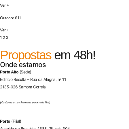
Ver +
Outdoor 611
Ver +
1
2
3
Propostas
em 48h!
Onde estamos
Porto Alto
(Sede)
Edifício Resulta – Rua da Alegria, nº 11
2135-026 Samora Correia
263 650 394
(Custo de uma chamada para rede fixa)
Porto
(Filial)
Avenida da Boavista, 1588, 2º, sala 304