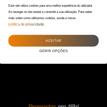
(Custo de uma chamada para
Política da Privacidade
Este site utiliza cookies para uma melhor experiência do utilizador.
rede fixa)
Ao navegar no site estará a consentir a sua utilização.
Para saber
mais sobre como utilizamos cookies, aceda a nossa
Porto
(Filial)
política de privacidade.
Avenida da Boavista,
1588, 2º, sala 304
ACEITAR
4100-115 Porto
225 432 051
GERIR OPÇÕES
(Custo de uma chamada para
rede fixa)
Propostas
em 48h!