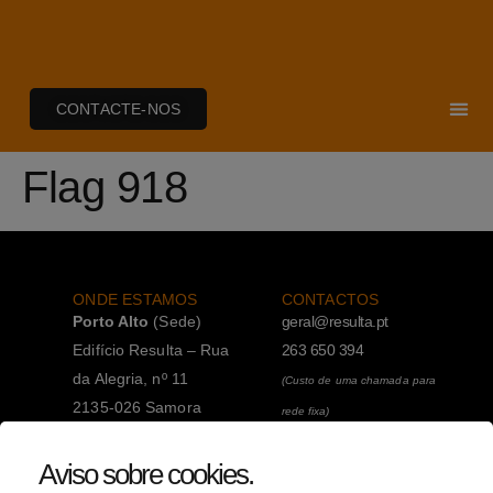
CONTACTE-NOS
Flag 918
ONDE ESTAMOS
CONTACTOS
Porto Alto
(Sede)
geral@resulta.pt
Edifício Resulta – Rua
263 650 394
da Alegria, nº 11
(Custo de uma chamada para
2135-026 Samora
rede fixa)
Correia
263 650 394
Aviso sobre cookies
.