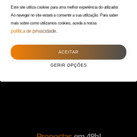
(Custo de uma chamada para
Política da Privacidade
Este site utiliza cookies para uma melhor experiência do utilizador.
rede fixa)
Ao navegar no site estará a consentir a sua utilização.
Para saber
mais sobre como utilizamos cookies, aceda a nossa
Porto
(Filial)
política de privacidade.
Avenida da Boavista,
1588, 2º, sala 304
ACEITAR
4100-115 Porto
225 432 051
GERIR OPÇÕES
(Custo de uma chamada para
rede fixa)
Propostas
em 48h!