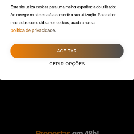
(Custo de uma chamada para
Política da Privacidade
Este site utiliza cookies para uma melhor experiência do utilizador.
rede fixa)
Ao navegar no site estará a consentir a sua utilização.
Para saber
mais sobre como utilizamos cookies, aceda a nossa
Porto
(Filial)
política de privacidade.
Avenida da Boavista,
1588, 2º, sala 304
ACEITAR
4100-115 Porto
225 432 051
GERIR OPÇÕES
(Custo de uma chamada para
rede fixa)
Propostas
em 48h!