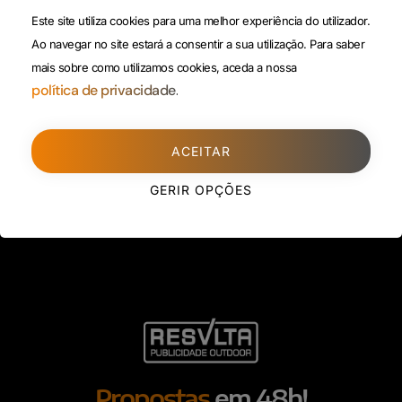
(Custo de uma chamada para
Este site utiliza cookies para uma melhor experiência do utilizador.
Política da
rede fixa)
Ao navegar no site estará a consentir a sua utilização.
Para saber
Privacidade
mais sobre como utilizamos cookies, aceda a nossa
Porto
(Filial)
política de privacidade.
Avenida da Boavista,
1588, 2º, sala 304
ACEITAR
4100-115 Porto
225 432 051
GERIR OPÇÕES
(Custo de uma chamada para
rede fixa)
Propostas
em 48h!