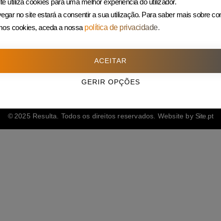
te utiliza cookies para uma melhor experiência do utilizador.
225 432 051
egar no site estará a consentir a sua utilização.
Para saber mais sobre c
(Custo de uma chamada para rede fixa)
amos cookies, aceda a nossa
política de privacidade.
ACEITAR
GERIR OPÇÕES
© 2025 Resulta. Todos os direitos reservados. Website by
Site.pt