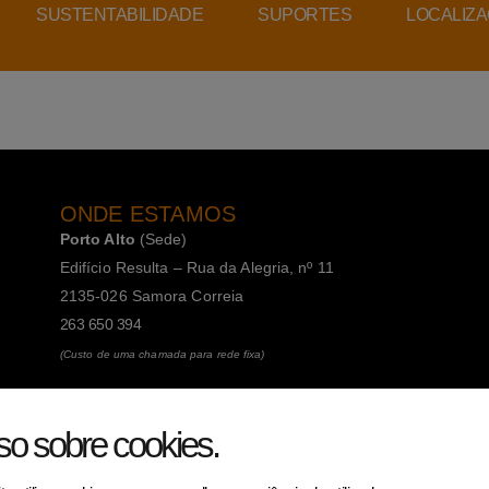
SUSTENTABILIDADE
SUPORTES
LOCALIZ
ONDE ESTAMOS
Porto Alto
(Sede)
Edifício Resulta – Rua da Alegria, nº 11
2135-026 Samora Correia
263 650 394
(Custo de uma chamada para rede fixa)
Porto
(Filial)
so sobre cookies
.
Avenida da Boavista, 1588, 2º, sala 304
4100-115 Porto