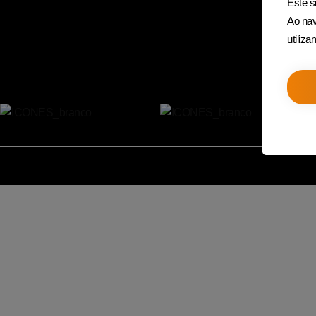
Este si
Ao nav
utiliz