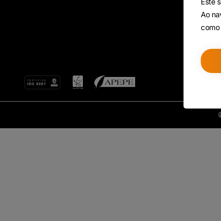
Este s
Ao nav
como 