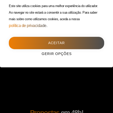
(Custo de uma chamada para
Política da Privacidade
Este site utiliza cookies para uma melhor experiência do utilizador.
rede fixa)
Ao navegar no site estará a consentir a sua utilização.
Para saber
mais sobre como utilizamos cookies, aceda a nossa
Porto
(Filial)
política de privacidade.
Avenida da Boavista,
1588, 2º, sala 304
ACEITAR
4100-115 Porto
225 432 051
GERIR OPÇÕES
(Custo de uma chamada para
rede fixa)
Propostas
em 48h!