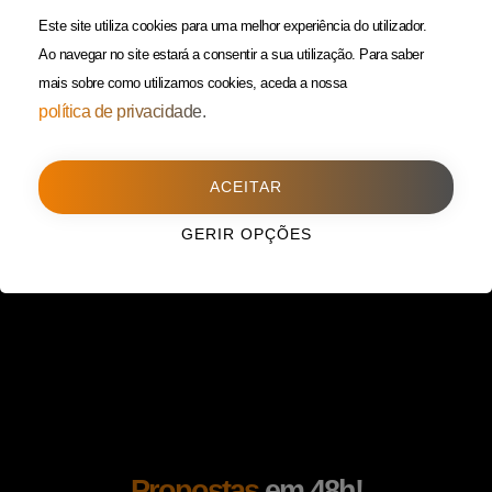
(Custo de uma chamada para
Política da Privacidade
Este site utiliza cookies para uma melhor experiência do utilizador.
rede fixa)
Ao navegar no site estará a consentir a sua utilização.
Para saber
mais sobre como utilizamos cookies, aceda a nossa
Porto
(Filial)
política de privacidade.
Avenida da Boavista,
1588, 2º, sala 304
ACEITAR
4100-115 Porto
225 432 051
GERIR OPÇÕES
(Custo de uma chamada para
rede fixa)
Propostas
em 48h!