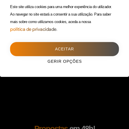
(Custo de uma chamada para
Política da Privacidade
Este site utiliza cookies para uma melhor experiência do utilizador.
rede fixa)
Ao navegar no site estará a consentir a sua utilização.
Para saber
mais sobre como utilizamos cookies, aceda a nossa
Porto
(Filial)
política de privacidade.
Avenida da Boavista,
1588, 2º, sala 304
ACEITAR
4100-115 Porto
225 432 051
GERIR OPÇÕES
(Custo de uma chamada para
rede fixa)
Propostas
em 48h!