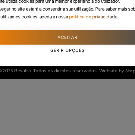
ite utiliza cookies para uma melhor experiência do utilizador.
225 432 051
egar no site estará a consentir a sua utilização.
Para saber mais so
(Custo de uma chamada para rede fixa)
política de privacidade.
utilizamos cookies, aceda a nossa
ACEITAR
GERIR OPÇÕES
© 2025 Resulta. Todos os direitos reservados. Website by
Site.