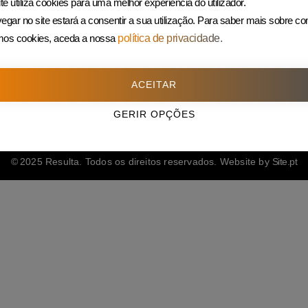
te utiliza cookies para uma melhor experiência do utilizador.
225 432 051
egar no site estará a consentir a sua utilização.
Para saber mais sobre c
(Custo de uma chamada para rede fixa)
amos cookies, aceda a nossa
política de privacidade.
ACEITAR
GERIR OPÇÕES
© 2025 Resulta. Todos os direitos reservados. Website by
Site.pt