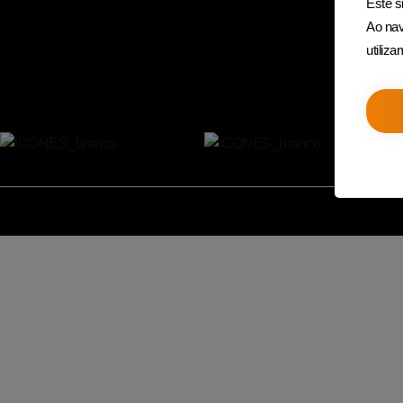
Este si
Ao nav
utiliz