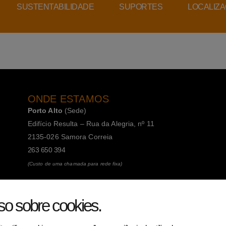
SUSTENTABILIDADE
SUPORTES
LOCALIZ
ONDE ESTAMOS
Porto Alto
(Sede)
Edifício Resulta – Rua da Alegria, nº 11
2135-026 Samora Correia
263 650 394
(Custo de uma chamada para rede fixa)
Porto
(Filial)
so sobre cookies
.
Avenida da Boavista, 1588, 2º, sala 304
4100-115 Porto