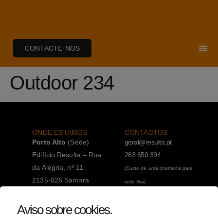
CONTACTE-NOS
Outdoor 234
ONDE ESTAMOS
CONTACTOS
Porto Alto
(Sede)
geral@resulta.pt
Edifício Resulta – Rua
263 650 394
da Alegria, nº 11
(Custo de uma chamada para
2135-026 Samora
rede fixa)
Correia
263 650 394
Aviso sobre cookies
.