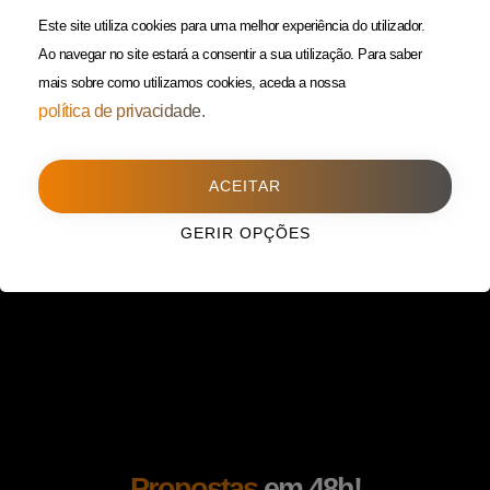
(Custo de uma chamada para
Política da Privacidade
Este site utiliza cookies para uma melhor experiência do utilizador.
rede fixa)
Ao navegar no site estará a consentir a sua utilização.
Para saber
mais sobre como utilizamos cookies, aceda a nossa
Porto
(Filial)
política de privacidade.
Avenida da Boavista,
1588, 2º, sala 304
ACEITAR
4100-115 Porto
225 432 051
GERIR OPÇÕES
(Custo de uma chamada para
rede fixa)
Propostas
em 48h!