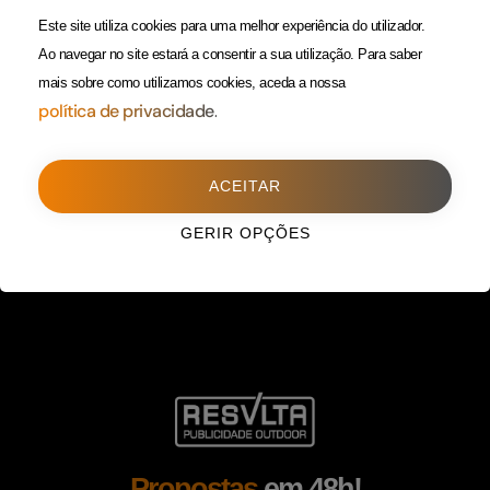
(Custo de uma chamada para
Política da Privacidade
Este site utiliza cookies para uma melhor experiência do utilizador.
rede fixa)
Ao navegar no site estará a consentir a sua utilização.
Para saber
mais sobre como utilizamos cookies, aceda a nossa
Porto
(Filial)
política de privacidade.
Avenida da Boavista,
1588, 2º, sala 304
ACEITAR
4100-115 Porto
225 432 051
GERIR OPÇÕES
(Custo de uma chamada para
rede fixa)
Propostas
em 48h!