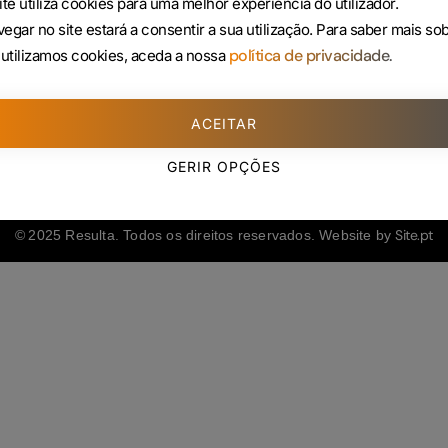
ite utiliza cookies para uma melhor experiência do utilizador.
225 432 051
egar no site estará a consentir a sua utilização.
Para saber mais so
(Custo de uma chamada para rede fixa)
política de privacidade.
utilizamos cookies, aceda a nossa
ACEITAR
GERIR OPÇÕES
Site.pt
© 2025 Resulta. Todos os direitos reservados. Website by