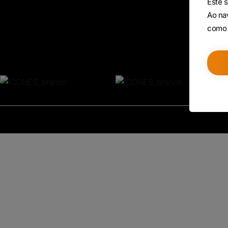
Este s
Ao nav
como 