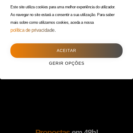
(Custo de uma chamada para
Política da Privacidade
Este site utiliza cookies para uma melhor experiência do utilizador.
rede fixa)
Ao navegar no site estará a consentir a sua utilização.
Para saber
mais sobre como utilizamos cookies, aceda a nossa
Porto
(Filial)
política de privacidade.
Avenida da Boavista,
1588, 2º, sala 304
ACEITAR
4100-115 Porto
225 432 051
GERIR OPÇÕES
(Custo de uma chamada para
rede fixa)
Propostas
em 48h!