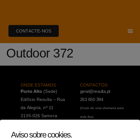
CONTACTE-NOS
Outdoor 372
ONDE ESTAMOS
CONTACTOS
Porto Alto
(Sede)
geral@resulta.pt
Edifício Resulta – Rua
263 650 394
da Alegria, nº 11
(Custo de uma chamada para
2135-026 Samora
rede fixa)
Correia
263 650 394
Aviso sobre cookies
.