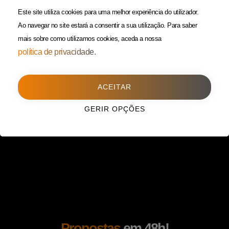
(Custo de uma chamada para
Política da Privacidade
Este site utiliza cookies para uma melhor experiência do utilizador.
rede fixa)
Ao navegar no site estará a consentir a sua utilização.
Para saber
mais sobre como utilizamos cookies, aceda a nossa
Porto
(Filial)
política de privacidade.
Avenida da Boavista,
1588, 2º, sala 304
ACEITAR
4100-115 Porto
225 432 051
GERIR OPÇÕES
(Custo de uma chamada para
rede fixa)
Propostas
em 48h!