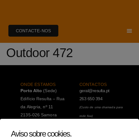
CONTACTE-NOS
Outdoor 472
ONDE ESTAMOS
CONTACTOS
Porto Alto
(Sede)
geral@resulta.pt
Edifício Resulta – Rua
263 650 394
da Alegria, nº 11
(Custo de uma chamada para
2135-026 Samora
rede fixa)
Correia
263 650 394
Aviso sobre cookies
.