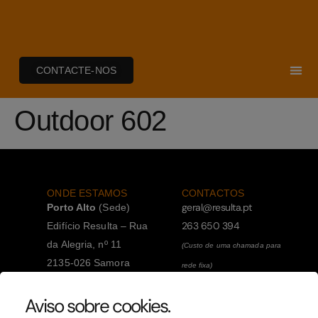
CONTACTE-NOS
Outdoor 602
ONDE ESTAMOS
CONTACTOS
geral@resulta.pt
Porto Alto
(Sede)
263 650 394
Edifício Resulta – Rua
da Alegria, nº 11
(Custo de uma chamada para
2135-026 Samora
rede fixa)
Correia
263 650 394
Aviso sobre cookies
.