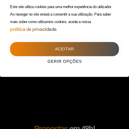
(Custo de uma chamada para
Política da Privacidade
Este site utiliza cookies para uma melhor experiência do utilizador.
rede fixa)
Ao navegar no site estará a consentir a sua utilização.
Para saber
mais sobre como utilizamos cookies, aceda a nossa
Porto
(Filial)
política de privacidade.
Avenida da Boavista,
1588, 2º, sala 304
ACEITAR
4100-115 Porto
225 432 051
GERIR OPÇÕES
(Custo de uma chamada para
rede fixa)
Propostas
em 48h!