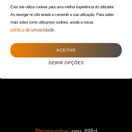
(Custo de uma chamada para
Política da Privacidade
Este site utiliza cookies para uma melhor experiência do utilizador.
rede fixa)
Ao navegar no site estará a consentir a sua utilização.
Para saber
mais sobre como utilizamos cookies, aceda a nossa
Porto
(Filial)
política de privacidade.
Avenida da Boavista,
1588, 2º, sala 304
ACEITAR
4100-115 Porto
225 432 051
GERIR OPÇÕES
(Custo de uma chamada para
rede fixa)
Propostas
em 48h!