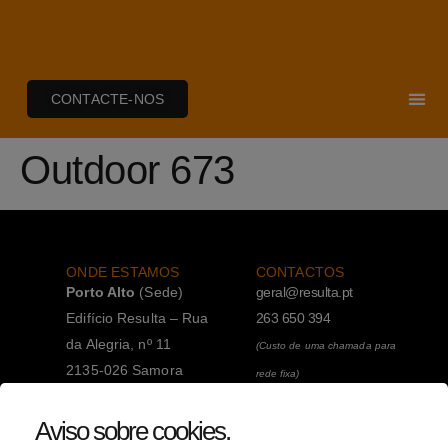
CONTACTE-NOS
Outdoor 673
ONDE ESTAMOS
CONTACTOS
Porto Alto
(Sede)
geral@resulta.pt
Edifício Resulta – Rua
263 650 394
da Alegria, nº 11
(Custo de uma chamada para
2135-026 Samora
rede fixa)
Correia
263 650 394
Aviso sobre cookies
.