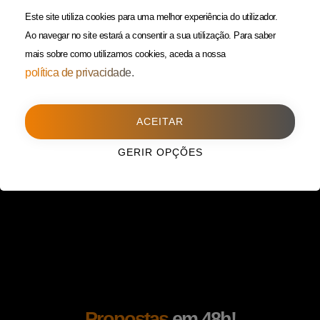
(Custo de uma chamada para
Política da Privacidade
Este site utiliza cookies para uma melhor experiência do utilizador.
rede fixa)
Ao navegar no site estará a consentir a sua utilização.
Para saber
mais sobre como utilizamos cookies, aceda a nossa
Porto
(Filial)
política de privacidade.
Avenida da Boavista,
1588, 2º, sala 304
ACEITAR
4100-115 Porto
225 432 051
GERIR OPÇÕES
(Custo de uma chamada para
rede fixa)
Propostas
em 48h!