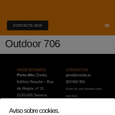
CONTACTE-NOS
Outdoor 706
ONDE ESTAMOS
CONTACTOS
Porto Alto
(Sede)
geral@resulta.pt
Edifício Resulta – Rua
263 650 394
da Alegria, nº 11
(Custo de uma chamada para
2135-026 Samora
rede fixa)
Correia
263 650 394
Aviso sobre cookies
.