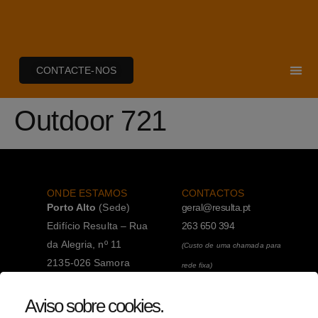
CONTACTE-NOS
Outdoor 721
ONDE ESTAMOS
CONTACTOS
Porto Alto
(Sede)
geral@resulta.pt
Edifício Resulta – Rua
263 650 394
da Alegria, nº 11
(Custo de uma chamada para
2135-026 Samora
rede fixa)
Correia
263 650 394
Aviso sobre cookies
.