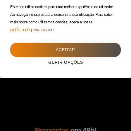
(Custo de uma chamada para
Política da Privacidade
Este site utiliza cookies para uma melhor experiência do utilizador.
rede fixa)
Ao navegar no site estará a consentir a sua utilização.
Para saber
mais sobre como utilizamos cookies, aceda a nossa
Porto
(Filial)
política de privacidade.
Avenida da Boavista,
1588, 2º, sala 304
ACEITAR
4100-115 Porto
225 432 051
GERIR OPÇÕES
(Custo de uma chamada para
rede fixa)
Propostas
em 48h!