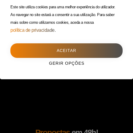
(Custo de uma chamada para
Política da Privacidade
Este site utiliza cookies para uma melhor experiência do utilizador.
rede fixa)
Ao navegar no site estará a consentir a sua utilização.
Para saber
mais sobre como utilizamos cookies, aceda a nossa
Porto
(Filial)
política de privacidade.
Avenida da Boavista,
1588, 2º, sala 304
ACEITAR
4100-115 Porto
225 432 051
GERIR OPÇÕES
(Custo de uma chamada para
rede fixa)
Propostas
em 48h!