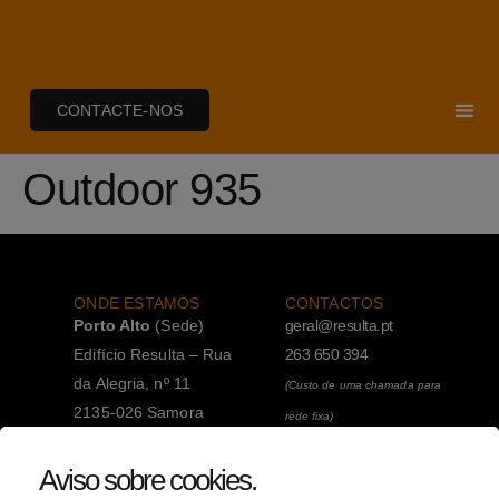
CONTACTE-NOS
Outdoor 935
ONDE ESTAMOS
CONTACTOS
Porto Alto
(Sede)
geral@resulta.pt
Edifício Resulta – Rua
263 650 394
da Alegria, nº 11
(Custo de uma chamada para
2135-026 Samora
rede fixa)
Correia
263 650 394
Aviso sobre cookies
.