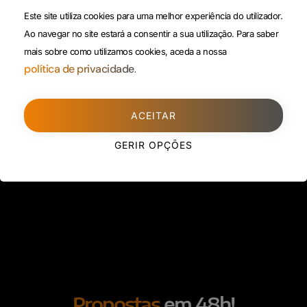
(Custo de uma chamada para
Política da
Este site utiliza cookies para uma melhor experiência do utilizador.
rede fixa)
Privacidade
Ao navegar no site estará a consentir a sua utilização.
Para saber
mais sobre como utilizamos cookies, aceda a nossa
Porto
(Filial)
política de privacidade.
Avenida da Boavista,
1588, 2º, sala 304
ACEITAR
4100-115 Porto
225 432 051
GERIR OPÇÕES
(Custo de uma chamada para
rede fixa)
Propostas
em 48h!