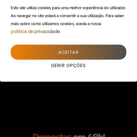
(Custo de uma chamada para
Política da Privacidade
Este site utiliza cookies para uma melhor experiência do utilizador.
rede fixa)
Ao navegar no site estará a consentir a sua utilização.
Para saber
mais sobre como utilizamos cookies, aceda a nossa
Porto
(Filial)
política de privacidade.
Avenida da Boavista,
1588, 2º, sala 304
ACEITAR
4100-115 Porto
225 432 051
GERIR OPÇÕES
(Custo de uma chamada para
rede fixa)
Propostas
em 48h!