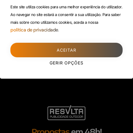
(Custo de uma chamada para
Este site utiliza cookies para uma melhor experiência do utilizador.
Política da
rede fixa)
Ao navegar no site estará a consentir a sua utilização.
Para saber
Privacidade
mais sobre como utilizamos cookies, aceda a nossa
Porto
(Filial)
política de privacidade.
Avenida da Boavista,
1588, 2º, sala 304
ACEITAR
4100-115 Porto
225 432 051
GERIR OPÇÕES
(Custo de uma chamada para
rede fixa)
Propostas
em 48h!