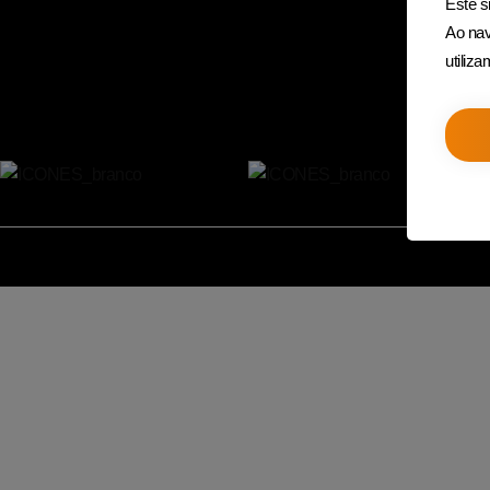
Este si
Ao nav
utiliz