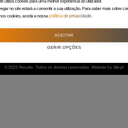
te utiliza cookies para uma melhor experiência do utilizador.
225 432 051
egar no site estará a consentir a sua utilização.
Para saber mais sobre c
(Custo de uma chamada para rede fixa)
amos cookies, aceda a nossa
política de privacidade.
ACEITAR
GERIR OPÇÕES
© 2025 Resulta. Todos os direitos reservados. Website by
Site.pt