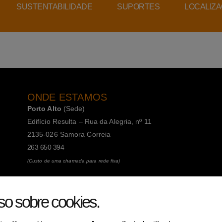
SUSTENTABILIDADE
SUPORTES
LOCALIZ
ONDE ESTAMOS
Porto Alto
(Sede)
Edifício Resulta – Rua da Alegria, nº 11
2135-026 Samora Correia
263 650 394
(Custo de uma chamada para rede fixa)
Porto
(Filial)
so sobre cookies
.
Avenida da Boavista, 1588, 2º, sala 304
4100-115 Porto