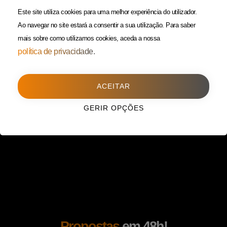
(Custo de uma chamada para
Política da Privacidade
Este site utiliza cookies para uma melhor experiência do utilizador.
rede fixa)
Ao navegar no site estará a consentir a sua utilização.
Para saber
mais sobre como utilizamos cookies, aceda a nossa
Porto
(Filial)
política de privacidade.
Avenida da Boavista,
1588, 2º, sala 304
ACEITAR
4100-115 Porto
225 432 051
GERIR OPÇÕES
(Custo de uma chamada para
rede fixa)
Propostas
em 48h!