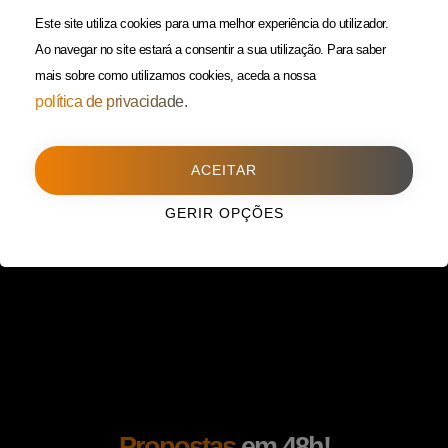
(Custo de uma chamada para
Política da Privacidade
Este site utiliza cookies para uma melhor experiência do utilizador.
rede fixa)
Ao navegar no site estará a consentir a sua utilização.
Para saber
mais sobre como utilizamos cookies, aceda a nossa
Porto
(Filial)
política de privacidade.
Avenida da Boavista,
1588, 2º, sala 304
ACEITAR
4100-115 Porto
225 432 051
GERIR OPÇÕES
(Custo de uma chamada para
rede fixa)
Propostas
em 48h!