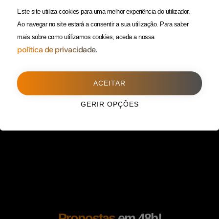
(Custo de uma chamada para
Política da Privacidade
Este site utiliza cookies para uma melhor experiência do utilizador.
rede fixa)
Ao navegar no site estará a consentir a sua utilização.
Para saber
mais sobre como utilizamos cookies, aceda a nossa
Porto
(Filial)
política de privacidade.
Avenida da Boavista,
1588, 2º, sala 304
ACEITAR
4100-115 Porto
225 432 051
GERIR OPÇÕES
(Custo de uma chamada para
rede fixa)
Propostas
em 48h!