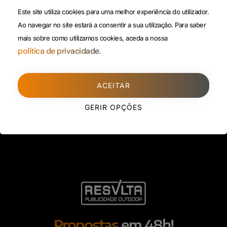
(Custo de uma chamada para
Este site utiliza cookies para uma melhor experiência do utilizador.
Política da
rede fixa)
Ao navegar no site estará a consentir a sua utilização.
Para saber
Privacidade
mais sobre como utilizamos cookies, aceda a nossa
Porto
(Filial)
política de privacidade.
Avenida da Boavista,
1588, 2º, sala 304
ACEITAR
4100-115 Porto
225 432 051
GERIR OPÇÕES
(Custo de uma chamada para
rede fixa)
Propostas
em 48h!