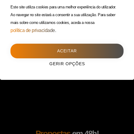
(Custo de uma chamada para
Política da Privacidade
Este site utiliza cookies para uma melhor experiência do utilizador.
rede fixa)
Ao navegar no site estará a consentir a sua utilização.
Para saber
mais sobre como utilizamos cookies, aceda a nossa
Porto
(Filial)
política de privacidade.
Avenida da Boavista,
1588, 2º, sala 304
ACEITAR
4100-115 Porto
225 432 051
GERIR OPÇÕES
(Custo de uma chamada para
rede fixa)
Propostas
em 48h!