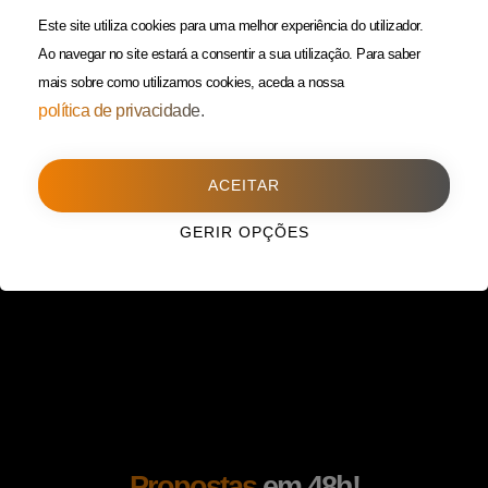
(Custo de uma chamada para
Política da Privacidade
Este site utiliza cookies para uma melhor experiência do utilizador.
rede fixa)
Ao navegar no site estará a consentir a sua utilização.
Para saber
mais sobre como utilizamos cookies, aceda a nossa
Porto
(Filial)
política de privacidade.
Avenida da Boavista,
1588, 2º, sala 304
ACEITAR
4100-115 Porto
225 432 051
GERIR OPÇÕES
(Custo de uma chamada para
rede fixa)
Propostas
em 48h!