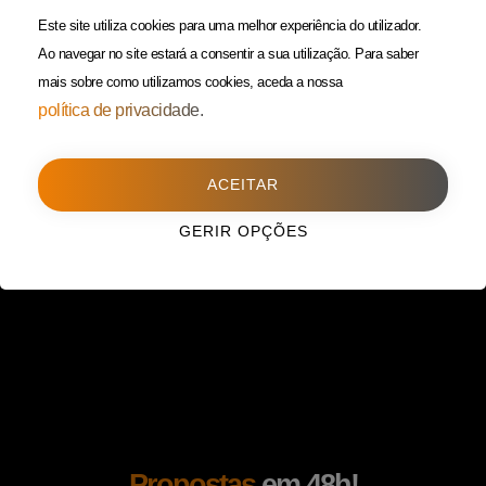
(Custo de uma chamada para
Política da Privacidade
Este site utiliza cookies para uma melhor experiência do utilizador.
rede fixa)
Ao navegar no site estará a consentir a sua utilização.
Para saber
mais sobre como utilizamos cookies, aceda a nossa
Porto
(Filial)
política de privacidade.
Avenida da Boavista,
1588, 2º, sala 304
ACEITAR
4100-115 Porto
225 432 051
GERIR OPÇÕES
(Custo de uma chamada para
rede fixa)
Propostas
em 48h!