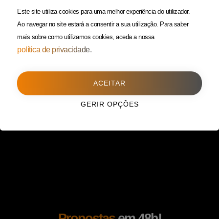
(Custo de uma chamada para
Política da Privacidade
Este site utiliza cookies para uma melhor experiência do utilizador.
rede fixa)
Ao navegar no site estará a consentir a sua utilização.
Para saber
mais sobre como utilizamos cookies, aceda a nossa
Porto
(Filial)
política de privacidade.
Avenida da Boavista,
1588, 2º, sala 304
ACEITAR
4100-115 Porto
225 432 051
GERIR OPÇÕES
(Custo de uma chamada para
rede fixa)
Propostas
em 48h!