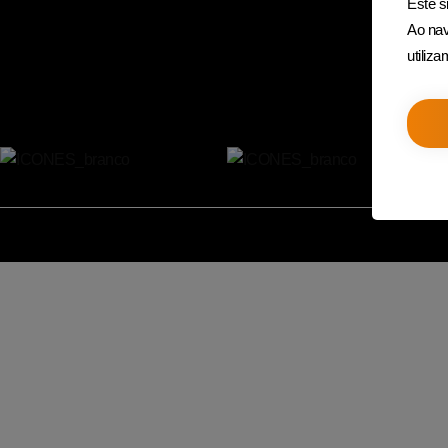
Este si
Ao nav
utiliz