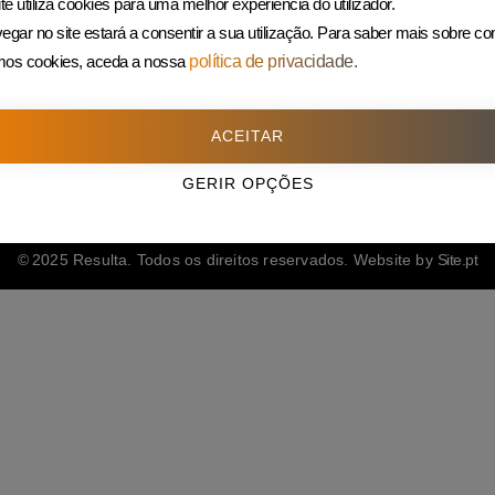
te utiliza cookies para uma melhor experiência do utilizador.
225 432 051
egar no site estará a consentir a sua utilização.
Para saber mais sobre c
(Custo de uma chamada para rede fixa)
amos cookies, aceda a nossa
política de privacidade.
ACEITAR
GERIR OPÇÕES
© 2025 Resulta. Todos os direitos reservados. Website by
Site.pt