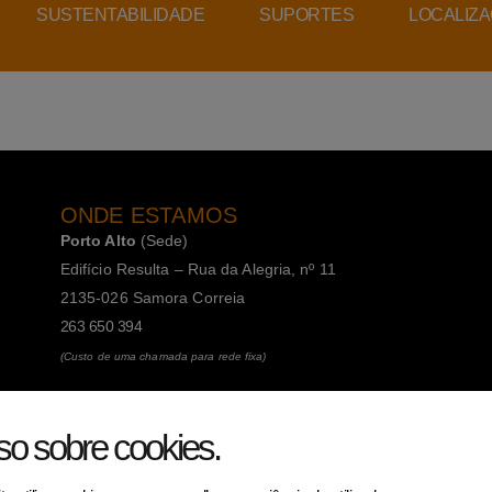
SUSTENTABILIDADE
SUPORTES
LOCALIZ
ONDE ESTAMOS
Porto Alto
(Sede)
Edifício Resulta – Rua da Alegria, nº 11
2135-026 Samora Correia
263 650 394
(Custo de uma chamada para rede fixa)
Porto
(Filial)
so sobre cookies
.
Avenida da Boavista, 1588, 2º, sala 304
4100-115 Porto