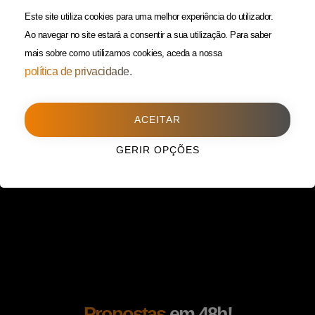
(Custo de uma chamada para
Política da Privacidade
Este site utiliza cookies para uma melhor experiência do utilizador.
rede fixa)
Ao navegar no site estará a consentir a sua utilização.
Para saber
mais sobre como utilizamos cookies, aceda a nossa
Porto
(Filial)
política de privacidade.
Avenida da Boavista,
1588, 2º, sala 304
ACEITAR
4100-115 Porto
225 432 051
GERIR OPÇÕES
(Custo de uma chamada para
rede fixa)
Propostas
em 48h!