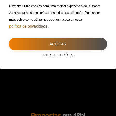
(Custo de uma chamada para
Política da Privacidade
Este site utiliza cookies para uma melhor experiência do utilizador.
rede fixa)
Ao navegar no site estará a consentir a sua utilização.
Para saber
mais sobre como utilizamos cookies, aceda a nossa
Porto
(Filial)
política de privacidade.
Avenida da Boavista,
1588, 2º, sala 304
ACEITAR
4100-115 Porto
225 432 051
GERIR OPÇÕES
(Custo de uma chamada para
rede fixa)
Propostas
em 48h!