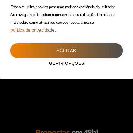
(Custo de uma chamada para
Política da Privacidade
Este site utiliza cookies para uma melhor experiência do utilizador.
rede fixa)
Ao navegar no site estará a consentir a sua utilização.
Para saber
mais sobre como utilizamos cookies, aceda a nossa
Porto
(Filial)
política de privacidade.
Avenida da Boavista,
1588, 2º, sala 304
ACEITAR
4100-115 Porto
225 432 051
GERIR OPÇÕES
(Custo de uma chamada para
rede fixa)
Propostas
em 48h!