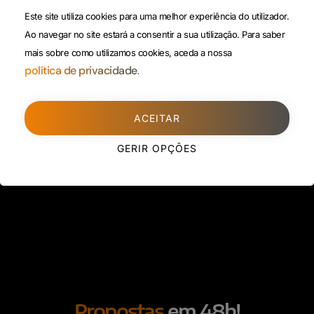
(Custo de uma chamada para
Política da
Este site utiliza cookies para uma melhor experiência do utilizador.
rede fixa)
Privacidade
Ao navegar no site estará a consentir a sua utilização.
Para saber
mais sobre como utilizamos cookies, aceda a nossa
Porto
(Filial)
política de privacidade.
Avenida da Boavista,
1588, 2º, sala 304
ACEITAR
4100-115 Porto
225 432 051
GERIR OPÇÕES
(Custo de uma chamada para
rede fixa)
Propostas
em 48h!