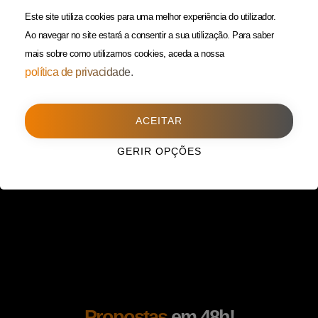
(Custo de uma chamada para
Política da Privacidade
Este site utiliza cookies para uma melhor experiência do utilizador.
rede fixa)
Ao navegar no site estará a consentir a sua utilização.
Para saber
mais sobre como utilizamos cookies, aceda a nossa
Porto
(Filial)
política de privacidade.
Avenida da Boavista,
1588, 2º, sala 304
ACEITAR
4100-115 Porto
225 432 051
GERIR OPÇÕES
(Custo de uma chamada para
rede fixa)
Propostas
em 48h!