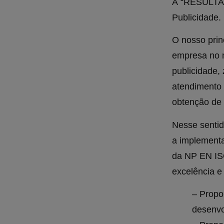
A “RESULTA 
Publicidade.
O nosso prin
empresa no 
publicidade,
atendimento 
obtenção de 
Nesse senti
a implement
da NP EN IS
excelência e
– Propo
desenvo