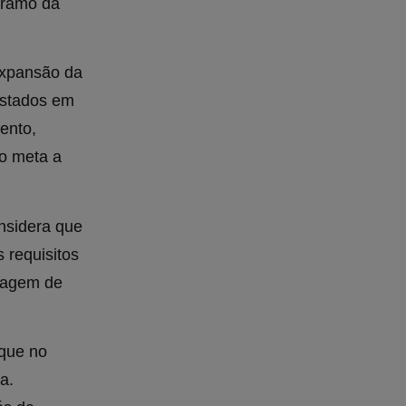
 ramo da
 expansão da
estados em
ento,
mo meta a
nsidera que
requisitos
magem de
 que no
a.