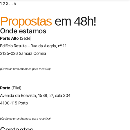
1
…
2
3
5
Propostas
em 48h!
Onde estamos
Porto Alto
(Sede)
Edifício Resulta – Rua da Alegria, nº 11
2135-026 Samora Correia
263 650 394
(Custo de uma chamada para rede fixa)
Porto
(Filial)
Avenida da Boavista, 1588, 2º, sala 304
4100-115 Porto
225 432 051
(Custo de uma chamada para rede fixa)
Contactos